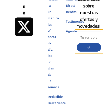
sobre
a
Direct
nuestras
un
Benfits
médico
ofertas y
Testimonios
las
novedades!
24
Agente
horas
del
día,
los
7
días
de
la
semana
Deducible
Decreciente